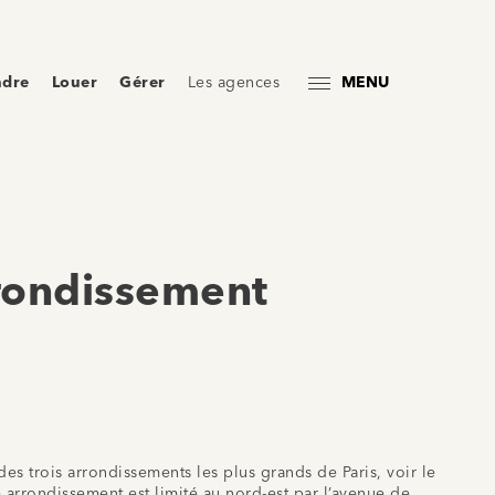
ndre
Louer
Gérer
Les agences
MENU
rondissement
des trois arrondissements les plus grands de Paris, voir le
rrondissement est limité au nord-est par l’avenue de