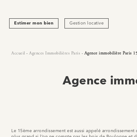
Estimer mon bien
Gestion locative
Accueil
-
Agences Immobilières Paris
-
Agence immobilière Paris 1
Agence immo
Le 15ème arrondissement est aussi appelé arrondissement de V
plus grand si l’on ne compte pas les bois de Boulogne et 