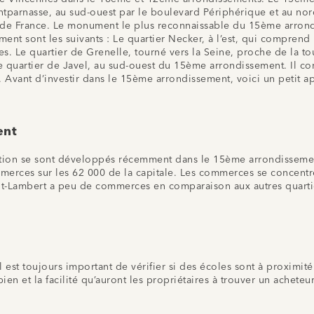
ontparnasse, au sud-ouest par le boulevard Périphérique et au nor
me de France. Le monument le plus reconnaissable du 15ème arrond
ement sont les suivants : Le quartier Necker, à l’est, qui comprend
 Le quartier de Grenelle, tourné vers la Seine, proche de la tour
e quartier de Javel, au sud-ouest du 15ème arrondissement. Il com
. Avant d’investir dans le 15ème arrondissement, voici un petit a
ent
tation se sont développés récemment dans le 15ème arrondissemen
rces sur les 62 000 de la capitale. Les commerces se concentren
int-Lambert a peu de commerces en comparaison aux autres quarti
 est toujours important de vérifier si des écoles sont à proximit
bien et la facilité qu’auront les propriétaires à trouver un achete