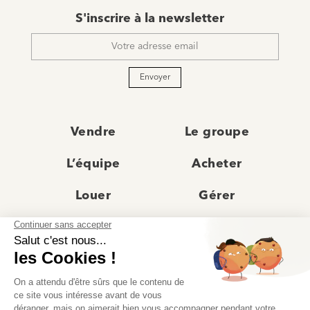
E-
S'inscrire à la newsletter
mail
*
Envoyer
Vendre
Le groupe
L’équipe
Acheter
Louer
Gérer
Actualités
Les agences
Recrutement
Avis clients
Prestige
Contact