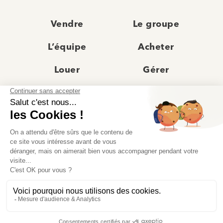
Vendre
Le groupe
L’équipe
Acheter
Louer
Gérer
Actualités
Les agences
Recrutement
Avis clients
Prestige
Contact
© Moriss Immobilier 2025 – Tous droits réservés –
Politique de confidentialité
–
Mentions légales
–
Agences immobilières paris
–
Fiche de renseignement Location
–
Barème Moriss
–
Règlement jeu concours