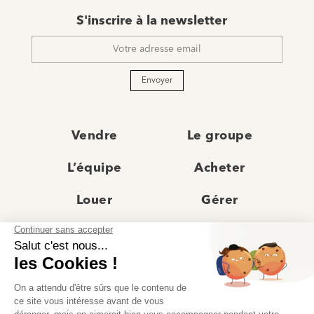
E-
S'inscrire à la newsletter
mail
*
Envoyer
Vendre
Le groupe
L’équipe
Acheter
Louer
Gérer
Actualités
Les agences
Recrutement
Avis clients
Prestige
Contact