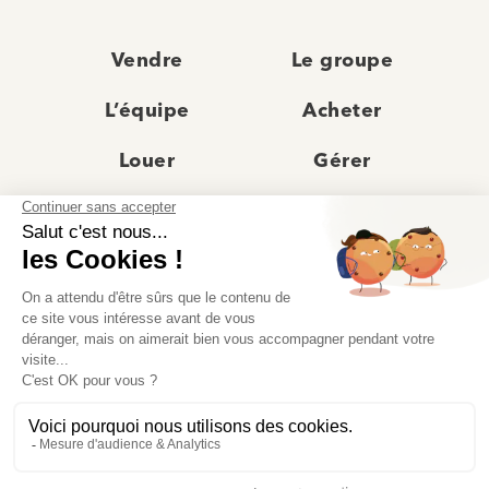
Vendre
Le groupe
L’équipe
Acheter
Louer
Gérer
Actualités
Les agences
Recrutement
Avis clients
Prestige
Contact
© Moriss Immobilier 2025 – Tous droits réservés –
Politique de confidentialité
–
Mentions légales
–
Agences immobilières paris
–
Fiche de renseignement Location
–
Barème Moriss
–