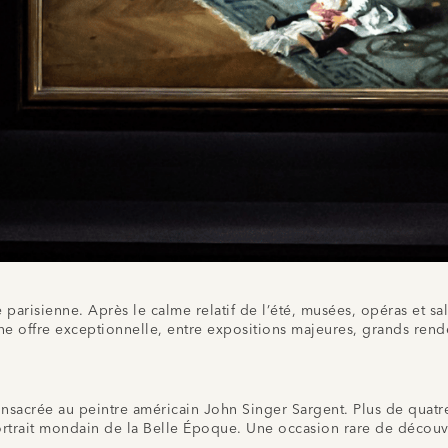
e parisienne. Après le calme relatif de l’été, musées, opéras et 
 offre exceptionnelle, entre expositions majeures, grands rendez
nsacrée au peintre américain John Singer Sargent. Plus de quatre
rtrait mondain de la Belle Époque. Une occasion rare de découvrir