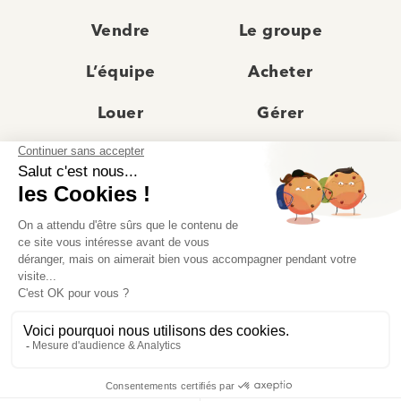
Vendre
Le groupe
L’équipe
Acheter
Louer
Gérer
Actualités
Les agences
Recrutement
Avis clients
Prestige
Contact
© Moriss Immobilier 2025 – Tous droits réservés –
Politique de confidentialité
–
Mentions légales
–
Agences immobilières paris
–
Fiche de renseignement Location
–
Barème Moriss
–
Règlement jeu concours