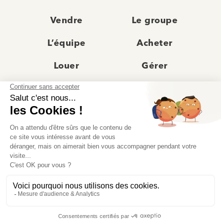
Vendre
Le groupe
L’équipe
Acheter
Louer
Gérer
Actualités
Les agences
Recrutement
Avis clients
Prestige
Contact
© Moriss Immobilier 2025 – Tous droits réservés –
Politique de confidentialité
–
Mentions légales
–
Agences immobilières paris
–
Fiche de renseignement Location
–
Barème Moriss
–
Règlement jeu concours