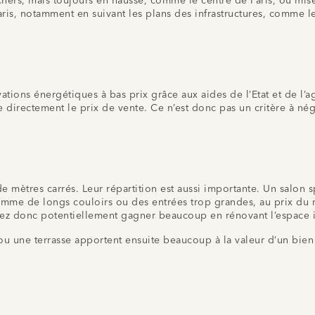
 chers, mais toujours en hausse, comme le centre de Paris, ou mi
Paris, notamment en suivant les plans des infrastructures, comme
vations énergétiques à bas prix grâce aux aides de l’Etat et de l’
 directement le prix de vente. Ce n’est donc pas un critère à né
e mètres carrés. Leur répartition est aussi importante. Un salon s
me de longs couloirs ou des entrées trop grandes, au prix du mè
vez donc potentiellement gagner beaucoup en rénovant l’espace in
une terrasse apportent ensuite beaucoup à la valeur d’un bien 