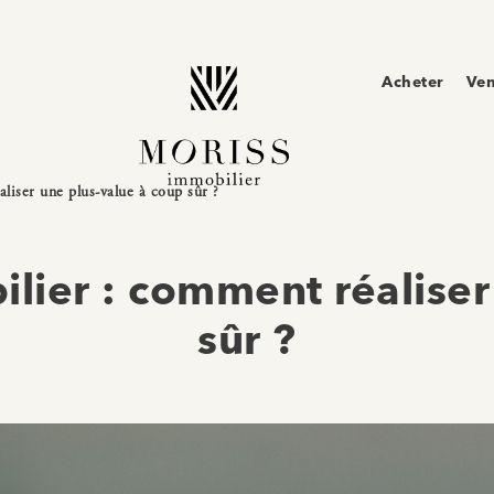
Acheter
Ve
liser une plus-value à coup sûr ?
lier : comment réaliser
sûr ?