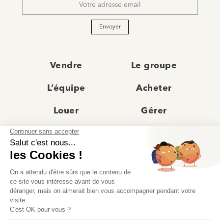
*
Envoyer
Vendre
Le groupe
L’équipe
Acheter
Louer
Gérer
Actualités
Les agences
Recrutement
Avis clients
Prestige
Contact