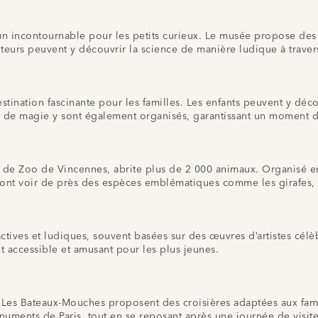
st un incontournable pour les petits curieux. Le musée propose de
siteurs peuvent y découvrir la science de manière ludique à trave
tination fascinante pour les familles. Les enfants peuvent y décou
es de magie y sont également organisés, garantissant un moment d
de Zoo de Vincennes, abrite plus de 2 000 animaux. Organisé en
ont voir de près des espèces emblématiques comme les girafes, l
ctives et ludiques, souvent basées sur des œuvres d’artistes célè
ient accessible et amusant pour les plus jeunes.
. Les Bateaux-Mouches proposent des croisières adaptées aux fam
numents de Paris, tout en se reposant après une journée de visite