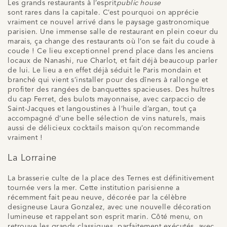
Les grands restaurants à l’esprit
public house
sont rares dans la capitale. C’est pourquoi on apprécie
vraiment ce nouvel arrivé dans le paysage gastronomique
parisien. Une immense salle de restaurant en plein coeur du
marais, ça change des restaurants où l’on se fait du coude à
coude ! Ce lieu exceptionnel prend place dans les anciens
locaux de Nanashi, rue Charlot, et fait déjà beaucoup parler
de lui. Le lieu a en effet déjà séduit le Paris mondain et
branché qui vient s’installer pour des dîners à rallonge et
profiter des rangées de banquettes spacieuses. Des huîtres
du cap Ferret, des bulots mayonnaise, avec carpaccio de
Saint-Jacques et langoustines à l’huile d’argan, tout ça
accompagné d’une belle sélection de vins naturels, mais
aussi de délicieux cocktails maison qu’on recommande
vraiment !
La Lorraine
La brasserie culte de la place des Ternes est définitivement
tournée vers la mer. Cette institution parisienne a
récemment fait peau neuve, décorée par la célèbre
designeuse Laura Gonzalez, avec une nouvelle décoration
lumineuse et rappelant son esprit marin. Côté menu, on
retrouve les grands classiques, parfaitement exécutés, avec