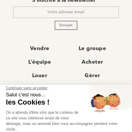
E-
S'inscrire à la newsletter
mail
*
Envoyer
Vendre
Le groupe
L’équipe
Acheter
Louer
Gérer
Actualités
Les agences
Recrutement
Avis clients
Prestige
Contact