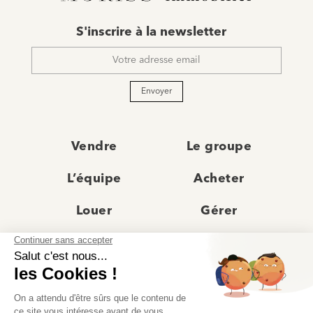
E-
S'inscrire à la newsletter
mail
*
Envoyer
Vendre
Le groupe
L’équipe
Acheter
Louer
Gérer
Actualités
Les agences
Recrutement
Avis clients
Prestige
Contact