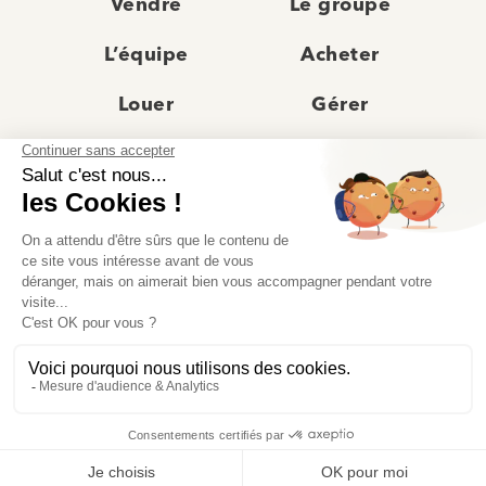
Vendre
Le groupe
L’équipe
Acheter
Louer
Gérer
Actualités
Les agences
Recrutement
Avis clients
Prestige
Contact
© Moriss Immobilier 2025 – Tous droits réservés –
Politique de confidentialité
–
Mentions légales
–
Agences immobilières paris
–
Fiche de renseignement Location
–
Barème Moriss
–
Règlement jeu concours