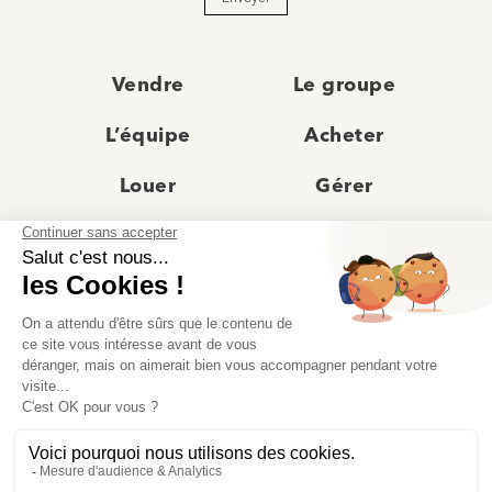
Vendre
Le groupe
L’équipe
Acheter
Louer
Gérer
Actualités
Les agences
Recrutement
Avis clients
Prestige
Contact
© Moriss Immobilier 2025 – Tous droits réservés –
Politique de confidentialité
–
Mentions légales
–
Agences immobilières paris
–