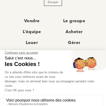
Envoyer
Vendre
Le groupe
L’équipe
Acheter
Louer
Gérer
Actualités
Les agences
Recrutement
Avis clients
Prestige
Contact
© Moriss Immobilier 2025 – Tous droits réservés –
Politique de confidentialité
–
Mentions légales
–