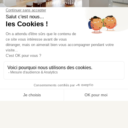
APPARTEMENT 5 PIÈCES
5 pièces, 3 chambres, 124 m² -
Agence Moriss Batignolles
1 330 000 € *
Voir