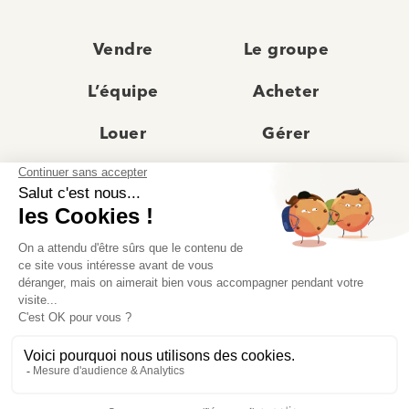
Vendre
Le groupe
L’équipe
Acheter
Louer
Gérer
Actualités
Les agences
Recrutement
Avis clients
Prestige
Contact
© Moriss Immobilier 2025 – Tous droits réservés –
Politique de confidentialité
–
Mentions légales
–
Agences immobilières paris
–
Fiche de renseignement Location
–
Barème Moriss
–