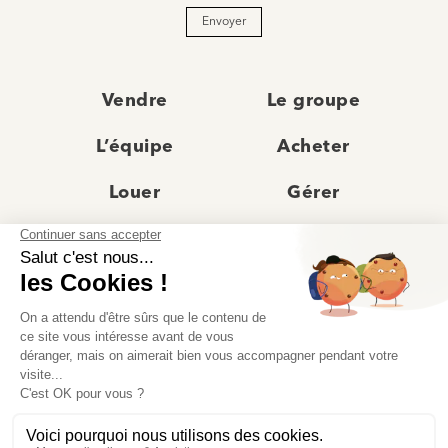
Envoyer
Vendre
Le groupe
L’équipe
Acheter
Louer
Gérer
Actualités
Les agences
Recrutement
Avis clients
Prestige
Contact
© Moriss Immobilier 2025 – Tous droits réservés –