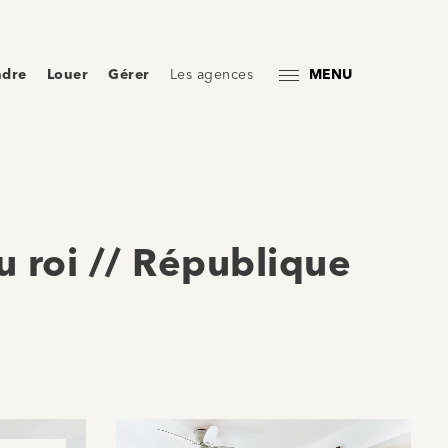
ndre
Louer
Gérer
Les agences
MENU
u roi // République