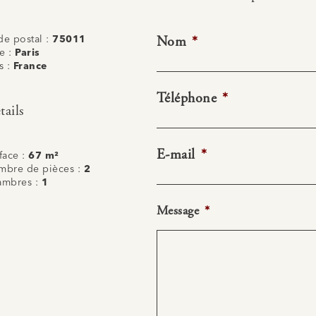
Nom
*
e postal :
75011
le :
Paris
s :
France
Téléphone
*
tails
E-mail
*
face :
67 m²
bre de pièces :
2
ambres :
1
Message
*