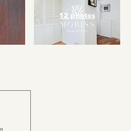
12 photos
en