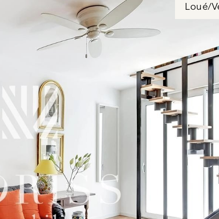
Loué/V