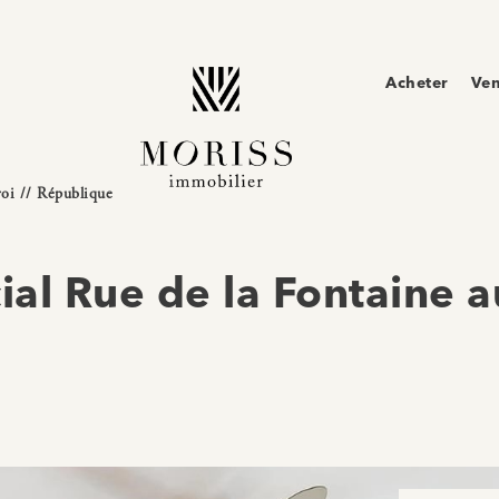
Acheter
Ve
roi // République
ial Rue de la Fontaine a