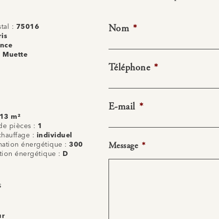
Nom
*
tal :
75016
ris
ance
:
Muette
Téléphone
*
E-mail
*
13 m²
e pièces :
1
chauffage :
individuel
Message
*
tion énergétique :
300
ation énergétique :
D
s
ur