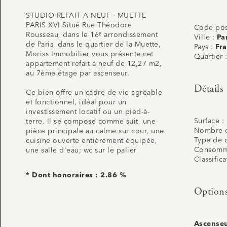
STUDIO REFAIT A NEUF - MUETTE
PARIS XVI Situé Rue Théodore
Code pos
Rousseau, dans le 16ᵉ arrondissement
Ville :
Pa
de Paris, dans le quartier de la Muette,
Pays :
Fr
Moriss Immobilier vous présente cet
Quartier 
appartement refait à neuf de 12,27 m2,
au 7ème étage par ascenseur.
Détails
Ce bien offre un cadre de vie agréable
et fonctionnel, idéal pour un
investissement locatif ou un pied-à-
Surface :
terre. Il se compose comme suit, une
Nombre d
pièce principale au calme sur cour, une
Type de 
cuisine ouverte entièrement équipée,
Consomma
une salle d'eau; wc sur le palier
Classific
* Dont honoraires : 2.86 %
Option
Ascense