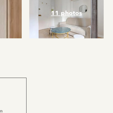
11 photos
en