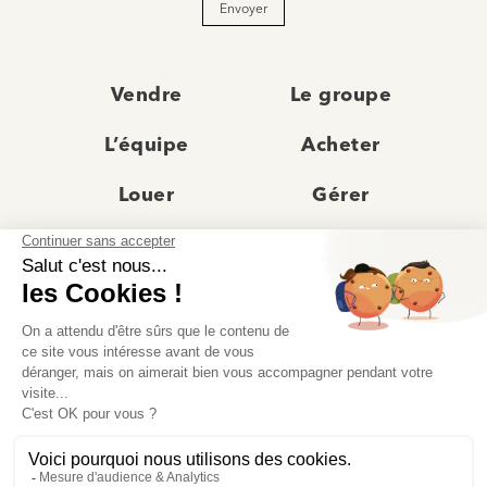
Envoyer
Vendre
Le groupe
L’équipe
Acheter
Louer
Gérer
Actualités
Les agences
Recrutement
Avis clients
Prestige
Contact
© Moriss Immobilier 2025 – Tous droits réservés –
Politique de confidentialité
–
Mentions légales
–