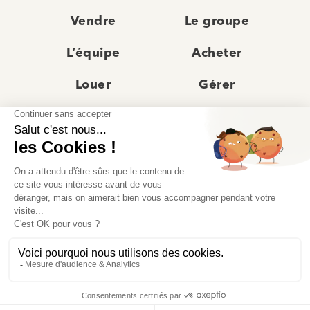
Vendre
Le groupe
L’équipe
Acheter
Louer
Gérer
Actualités
Les agences
Recrutement
Avis clients
Prestige
Contact
© Moriss Immobilier 2025 – Tous droits réservés –
Politique de confidentialité
–
Mentions légales
–
Agences immobilières paris
–
Fiche de renseignement Location
–
Barème Moriss
–
Règlement jeu concours