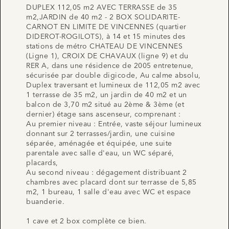
DUPLEX 112,05 m2 AVEC TERRASSE de 35
m2,JARDIN de 40 m2 - 2 BOX SOLIDARITE-
CARNOT EN LIMITE DE VINCENNES (quartier
DIDEROT-ROGILOTS), à 14 et 15 minutes des
stations de métro CHATEAU DE VINCENNES
(Ligne 1), CROIX DE CHAVAUX (ligne 9) et du
RER A, dans une résidence de 2005 entretenue,
sécurisée par double digicode, Au calme absolu,
Duplex traversant et lumineux de 112,05 m2 avec
1 terrasse de 35 m2, un jardin de 40 m2 et un
balcon de 3,70 m2 situé au 2ème & 3ème (et
dernier) étage sans ascenseur, comprenant :
Au premier niveau : Entrée, vaste séjour lumineux
donnant sur 2 terrasses/jardin, une cuisine
séparée, aménagée et équipée, une suite
parentale avec salle d'eau, un WC séparé,
placards,
Au second niveau : dégagement distribuant 2
chambres avec placard dont sur terrasse de 5,85
m2, 1 bureau, 1 salle d'eau avec WC et espace
buanderie.
1 cave et 2 box complète ce bien.