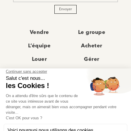
Envoyer
Vendre
Le groupe
L’équipe
Acheter
Louer
Gérer
Actualités
Les agences
Recrutement
Avis clients
Prestige
Contact
© Moriss Immobilier 2025 – Tous droits réservés –