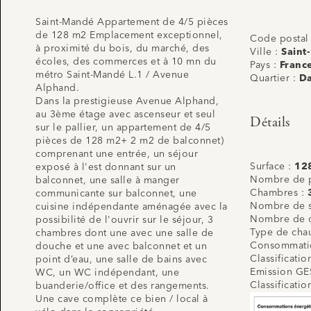
Saint-Mandé Appartement de 4/5 pièces
de 128 m2 Emplacement exceptionnel,
Code postal
à proximité du bois, du marché, des
Ville :
Saint
écoles, des commerces et à 10 mn du
Pays :
Franc
métro Saint-Mandé L.1 / Avenue
Quartier :
D
Alphand.
Dans la prestigieuse Avenue Alphand,
au 3ème étage avec ascenseur et seul
Détails
sur le pallier, un appartement de 4/5
pièces de 128 m2+ 2 m2 de balconnet)
comprenant une entrée, un séjour
Surface :
12
exposé à l'est donnant sur un
Nombre de p
balconnet, une salle à manger
Chambres :
communicante sur balconnet, une
Nombre de s
cuisine indépendante aménagée avec la
Nombre de 
possibilité de l'ouvrir sur le séjour, 3
Type de cha
chambres dont une avec une salle de
Consommatio
douche et une avec balconnet et un
Classificati
point d’eau, une salle de bains avec
Emission GE
WC, un WC indépendant, une
Classificati
buanderie/office et des rangements.
Une cave complète ce bien / local à