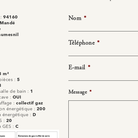
Nom
*
 :
94160
-Mandé
e
aumesnil
Téléphone
*
E-mail
*
8 m²
ièces :
5
3
Message
*
alle de bain :
1
cave :
OUI
uffage :
collectif gaz
n énergétique :
200
on énergétique :
D
S :
20
on GES :
C