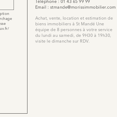
Téléphone :
01 43 65 99 99
Email :
stmande@morissimmobilier.com
iption
Achat, vente, location et estimation de
archage
esse
biens immobiliers à St Mandé Une
uv.fr/
équipe de 8 personnes à votre service
du lundi au samedi, de 9H30 à 19h30,
visite le dimanche sur RDV.