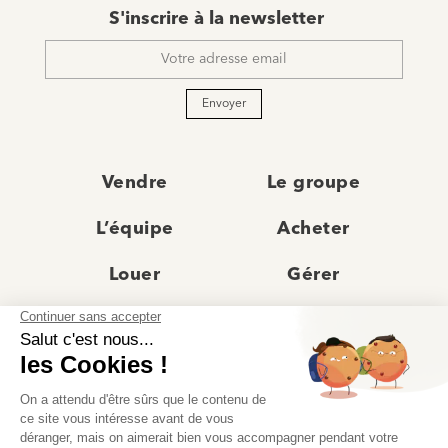
E-
S'inscrire à la newsletter
mail
*
Envoyer
Vendre
Le groupe
L’équipe
Acheter
Louer
Gérer
Actualités
Les agences
Recrutement
Avis clients
Prestige
Contact