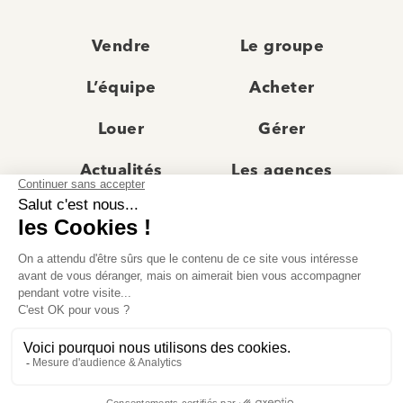
Vendre
Le groupe
L’équipe
Acheter
Louer
Gérer
Actualités
Les agences
Recrutement
Avis clients
Prestige
Contact
© Moriss Immobilier 2025 – Tous droits réservés –
Politique de confidentialité
–
Mentions légales
–
Agences immobilières paris
–
Fiche de renseignement Location
–
Barème Moriss
–