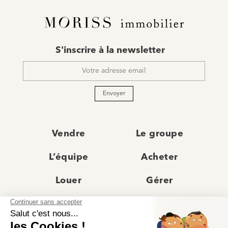
E-
S'inscrire à la newsletter
mail
*
Envoyer
Vendre
Le groupe
L’équipe
Acheter
Louer
Gérer
Actualités
Les agences
Recrutement
Avis clients