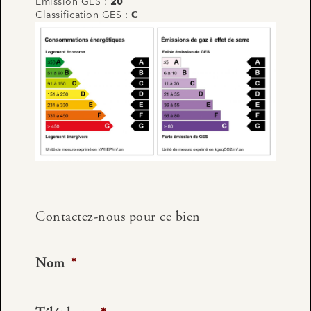
Emission GES :
20
Classification GES :
C
Contactez-nous pour ce bien
Nom
*