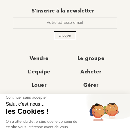
E-
S'inscrire à la newsletter
mail
*
Envoyer
Vendre
Le groupe
L’équipe
Acheter
Louer
Gérer
Actualités
Les agences
Recrutement
Avis clients
Prestige
Contact