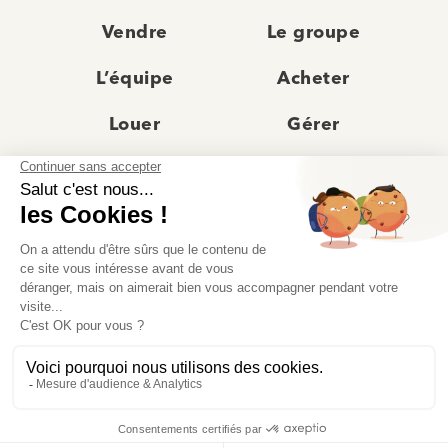
Vendre
Le groupe
L’équipe
Acheter
Louer
Gérer
Actualités
Les agences
Recrutement
Avis clients
Prestige
Contact
© Moriss Immobilier 2025 – Tous droits réservés –
Politique de confidentialité
–
Mentions légales
–
Agences immobilières paris
–
Fiche de renseignement Location
–
Barème Moriss
–
Règlement jeu concours