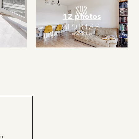
12 photos
en