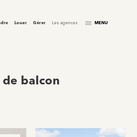
ndre
Louer
Gérer
Les agences
MENU
 de balcon