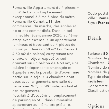
Romainville Appartement de 4 pièces +
5 m2 de balcon Emplacement
Code postal
exceptionnel à 6 mn à pied du métro
Ville :
Romai
Romainville-Carnot L.11, des
Pays :
Franc
commerces, du marché, des écoles et
de toutes commodités. Dans un bel
immeuble récent année 2020, au 4ème
Détails
étage avec ascenseur, un appartement
lumineux et traversant de 4 pièces de
80 m2 pondéré (78,50 m2 Loi Carrez +
Surface :
80
4,60 m2 de balcon) comprenant une
Nombre de p
entrée, un séjour exposé au sud
Chambres :
donnant sur un balcon de 4,60 m2, une
Nombre de s
cuisine indépendante aménagée et
Nombre de p
équipée avec la possibilité d’ouvrir une
Type de cha
partie sur le séjour, 3 chambres dont
radiateur
deux avec rangements, une salle de
Consommatio
bains avec WC, un WC indépendant et
Classificati
des rangements.
Possibilité d’acquérir un emplacement
de parking en SUS dans l’immeuble
appartenant au même propriétaire.
Options