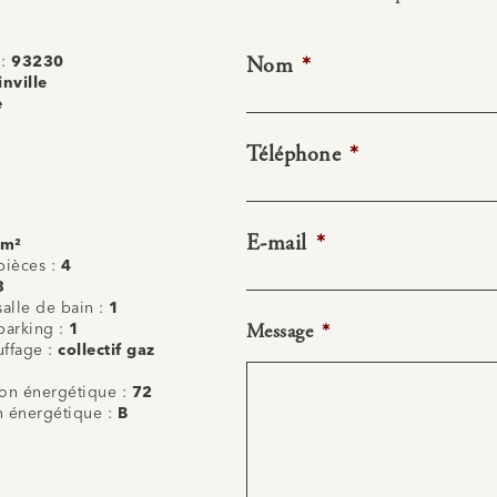
Nom
*
 :
93230
nville
e
Téléphone
*
E-mail
*
 m²
ièces :
4
3
alle de bain :
1
Message
*
arking :
1
uffage :
collectif gaz
n énergétique :
72
on énergétique :
B