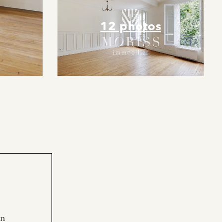
12 photos
en