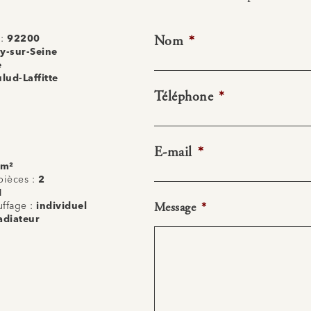
Nom
*
 :
92200
ly-sur-Seine
e
lud-Laffitte
Téléphone
*
E-mail
*
 m²
ièces :
2
1
Message
*
uffage :
individuel
adiateur