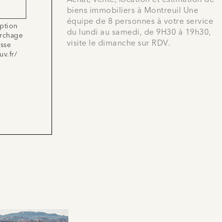
Achat, vente, location et estimation de
biens immobiliers à Montreuil Une
équipe de 8 personnes à votre service
iption
du lundi au samedi, de 9H30 à 19h30,
archage
visite le dimanche sur RDV.
esse
uv.fr/