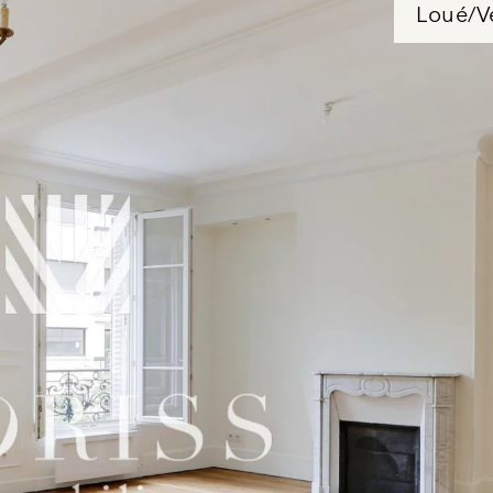
Loué/V