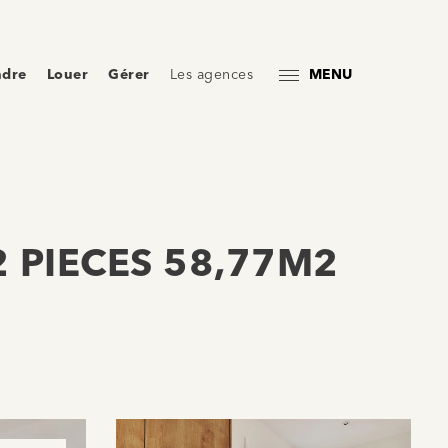
ndre
Louer
Gérer
Les agences
MENU
 PIECES 58,77M2