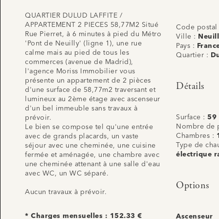
QUARTIER DULUD LAFFITE /
APPARTEMENT 2 PIECES 58,77M2 Situé
Code postal
Rue Pierret, à 6 minutes à pied du Métro
Ville :
Neuil
'Pont de Neuilly' (ligne 1), une rue
Pays :
Franc
calme mais au pied de tous les
Quartier :
Du
commerces (avenue de Madrid),
l'agence Moriss Immobilier vous
présente un appartement de 2 pièces
Détails
d'une surface de 58,77m2 traversant et
lumineux au 2ème étage avec ascenseur
d'un bel immeuble sans travaux à
Surface :
59
prévoir.
Nombre de p
Le bien se compose tel qu'une entrée
Chambres :
avec de grands placards, un vaste
Type de cha
séjour avec une cheminée, une cuisine
électrique r
fermée et aménagée, une chambre avec
une cheminée attenant à une salle d'eau
avec WC, un WC séparé.
Options
Aucun travaux à prévoir.
* Charges mensuelles : 152.33 €
Ascenseur