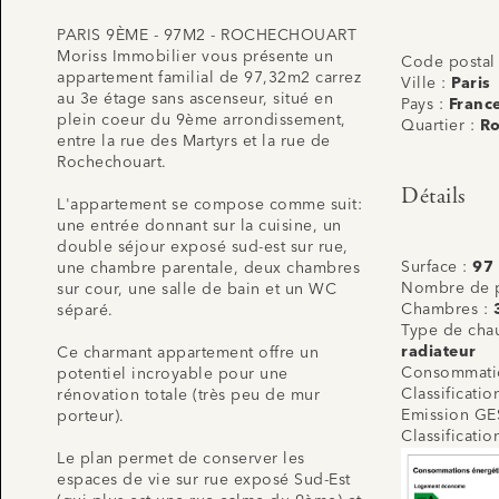
PARIS 9ÈME - 97M2 - ROCHECHOUART
Moriss Immobilier vous présente un
Code postal
appartement familial de 97,32m2 carrez
Ville :
Paris
au 3e étage sans ascenseur, situé en
Pays :
Franc
plein coeur du 9ème arrondissement,
Quartier :
Ro
entre la rue des Martyrs et la rue de
Rochechouart.
Détails
L'appartement se compose comme suit:
une entrée donnant sur la cuisine, un
double séjour exposé sud-est sur rue,
Surface :
97
une chambre parentale, deux chambres
Nombre de p
sur cour, une salle de bain et un WC
Chambres :
séparé.
Type de cha
radiateur
Ce charmant appartement offre un
Consommatio
potentiel incroyable pour une
Classificati
rénovation totale (très peu de mur
Emission GE
porteur).
Classificati
Le plan permet de conserver les
espaces de vie sur rue exposé Sud-Est