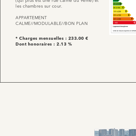
(qui plus est une rue calme du 9ème) et
les chambres sur cour.
APPARTEMENT
CALME//MODULABLE//BON PLAN
* Charges mensuelles : 233.00 €
Dont honoraires : 2.13 %