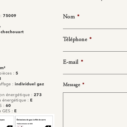
Nom
*
 :
75009
e
chechouart
Téléphone
*
E-mail
*
 m²
ièces :
5
3
Message
*
uffage :
individuel gaz
n énergétique :
273
on énergétique :
E
S :
60
on GES :
E