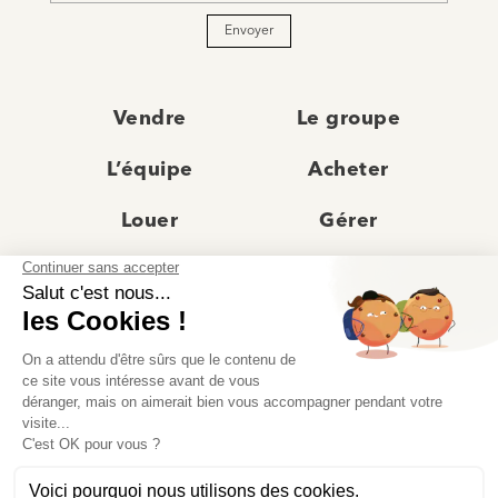
Envoyer
Vendre
Le groupe
L’équipe
Acheter
Louer
Gérer
Actualités
Les agences
Recrutement
Avis clients
Prestige
Contact
© Moriss Immobilier 2025 – Tous droits réservés –