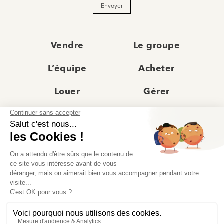
Envoyer
Vendre
Le groupe
L’équipe
Acheter
Louer
Gérer
Actualités
Les agences
Recrutement
Avis clients
Prestige
Contact
© Moriss Immobilier 2025 – Tous droits réservés –
Politique de confidentialité
–
Mentions légales
–