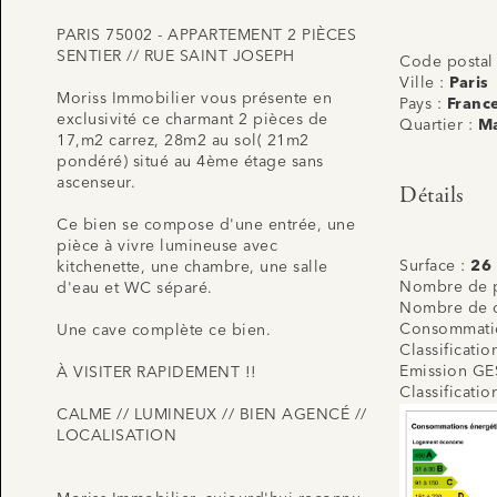
PARIS 75002 - APPARTEMENT 2 PIÈCES
SENTIER // RUE SAINT JOSEPH
Code postal
Ville :
Paris
Moriss Immobilier vous présente en
Pays :
Franc
exclusivité ce charmant 2 pièces de
Quartier :
Ma
17,m2 carrez, 28m2 au sol( 21m2
pondéré) situé au 4ème étage sans
ascenseur.
Détails
Ce bien se compose d'une entrée, une
pièce à vivre lumineuse avec
Surface :
26
kitchenette, une chambre, une salle
Nombre de p
d'eau et WC séparé.
Nombre de 
Consommatio
Une cave complète ce bien.
Classificati
Emission GE
À VISITER RAPIDEMENT !!
Classificati
CALME // LUMINEUX // BIEN AGENCÉ //
LOCALISATION