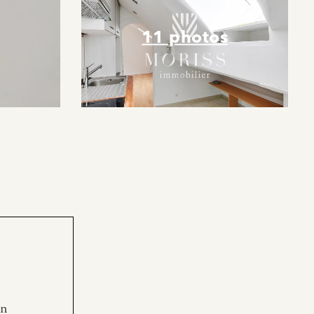
11 photos
en