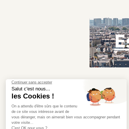
E
Redécouvrez l’immobilier avec Moriss Immobilier, la
meilleure adresse pour trouver la vôtre.