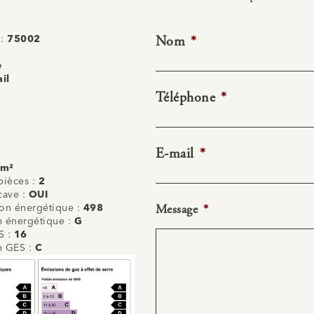
Nom
*
 :
75002
e
il
Téléphone
*
E-mail
*
 m²
ièces :
2
cave :
OUI
Message
*
n énergétique :
498
on énergétique :
G
S :
16
on GES :
C