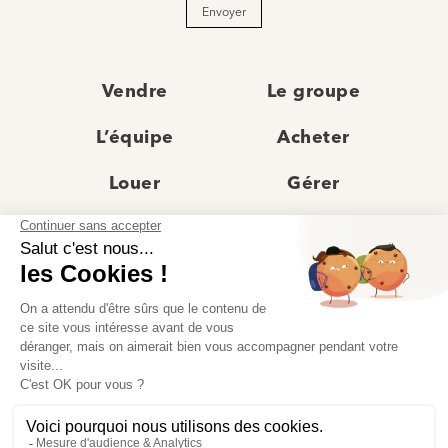
Envoyer
Vendre
Le groupe
L’équipe
Acheter
Louer
Gérer
Actualités
Les agences
Recrutement
Avis clients
Prestige
Contact
© Moriss Immobilier 2025 – Tous droits réservés –
Politique de confidentialité
–
Mentions légales
–