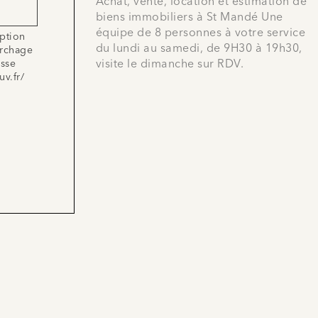
Achat, vente, location et estimation de
biens immobiliers à St Mandé Une
équipe de 8 personnes à votre service
iption
du lundi au samedi, de 9H30 à 19h30,
archage
esse
visite le dimanche sur RDV.
uv.fr/