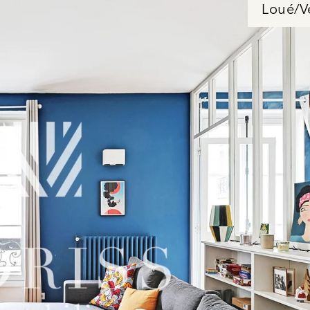
Loué/V