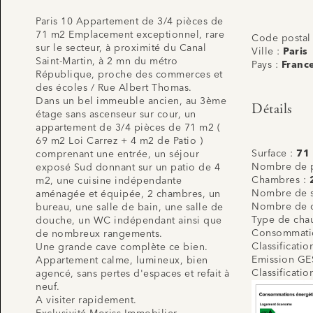
Paris 10 Appartement de 3/4 pièces de
71 m2 Emplacement exceptionnel, rare
Code postal
sur le secteur, à proximité du Canal
Ville :
Paris
Saint-Martin, à 2 mn du métro
Pays :
Franc
République, proche des commerces et
des écoles / Rue Albert Thomas.
Dans un bel immeuble ancien, au 3ème
Détails
étage sans ascenseur sur cour, un
appartement de 3/4 pièces de 71 m2 (
69 m2 Loi Carrez + 4 m2 de Patio )
Surface :
71
comprenant une entrée, un séjour
Nombre de p
exposé Sud donnant sur un patio de 4
Chambres :
m2, une cuisine indépendante
Nombre de s
aménagée et équipée, 2 chambres, un
Nombre de 
bureau, une salle de bain, une salle de
Type de cha
douche, un WC indépendant ainsi que
Consommatio
de nombreux rangements.
Classificati
Une grande cave complète ce bien.
Emission GE
Appartement calme, lumineux, bien
Classificati
agencé, sans pertes d'espaces et refait à
neuf.
A visiter rapidement.