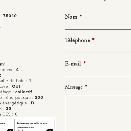
Nom
*
 :
75010
e
Téléphone
*
E-mail
*
 m²
ièces :
4
2
alle de bain :
1
Message
*
cave :
OUI
uffage :
collectif
n énergétique :
200
on énergétique :
D
S :
20
on GES :
C