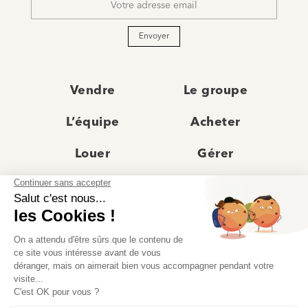
*
Envoyer
Vendre
Le groupe
L’équipe
Acheter
Louer
Gérer
Actualités
Les agences
Recrutement
Avis clients
Prestige
Contact