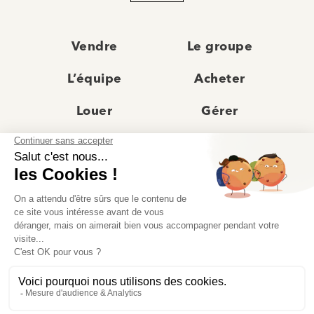
Vendre
Le groupe
L’équipe
Acheter
Louer
Gérer
Actualités
Les agences
Recrutement
Avis clients
Prestige
Contact
© Moriss Immobilier 2025 – Tous droits réservés –
Politique de confidentialité
–
Mentions légales
–
Agences immobilières paris
–