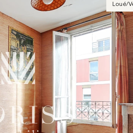
Loué/V