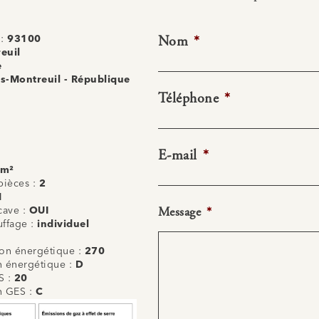
Nom
*
 :
93100
euil
e
s-Montreuil - République
Téléphone
*
E-mail
*
 m²
ièces :
2
1
Message
*
cave :
OUI
uffage :
individuel
n énergétique :
270
on énergétique :
D
S :
20
on GES :
C