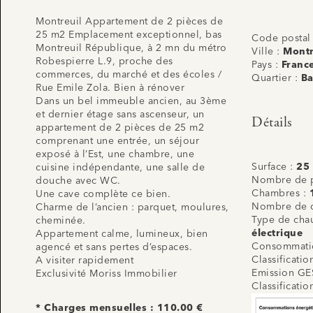
Montreuil Appartement de 2 pièces de
25 m2 Emplacement exceptionnel, bas
Code postal
Montreuil République, à 2 mn du métro
Ville :
Montr
Robespierre L.9, proche des
Pays :
Franc
commerces, du marché et des écoles /
Quartier :
Ba
Rue Emile Zola. Bien à rénover
Dans un bel immeuble ancien, au 3ème
et dernier étage sans ascenseur, un
Détails
appartement de 2 pièces de 25 m2
comprenant une entrée, un séjour
exposé à l’Est, une chambre, une
Surface :
25
cuisine indépendante, une salle de
Nombre de p
douche avec WC.
Chambres :
Une cave complète ce bien.
Nombre de 
Charme de l’ancien : parquet, moulures,
Type de cha
cheminée.
électrique
Appartement calme, lumineux, bien
Consommatio
agencé et sans pertes d’espaces.
Classificati
A visiter rapidement
Emission GE
Exclusivité Moriss Immobilier
Classificati
* Charges mensuelles : 110.00 €