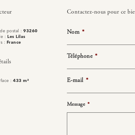
cteur
Contactez-nous pour ce bi
Nom
*
de postal :
93260
le :
Les Lilas
ys :
France
Téléphone
*
tails
E-mail
*
rface :
433 m²
Message
*