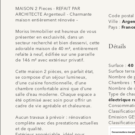
MAISON 2 Pieces - REFAIT PAR
ARCHITECTE Argenteuil - Charmante
Code postal
maison entièrement rénovée –
Ville :
Argen
Pays :
Franc
Moriss Immobilier est heureux de vous
présenter en exclusivité, dans un
secteur recherché et bien desservi, cette
Détails
adorable maison de 40 m², entièrement
refaite à neuf, édifiée sur une parcelle
de 146 m² avec extérieur privatif.
Surface :
40
Surface terra
Cette maison 2 pièces, en parfait état,
Nombre de p
se compose d’un séjour lumineux,
Chambres :
d’une cuisine fonctionnelle, d’une
Nombre de 
chambre confortable ainsi que d’une
Type de cha
salle d’eau moderne. Chaque espace a
électrique r
été optimisé avec soin pour offrir un
Consommatio
cadre de vie agréable et chaleureux.
Classificati
Emission GE
Aucun travaux à prévoir : rénovation
Classificati
complète avec des prestations actuelles
et de qualité.
Extérieur appréciable, idéal pour