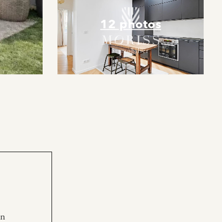
12 photos
en