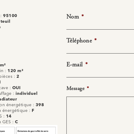
Nom
*
 :
95100
teuil
e
Téléphone
*
E-mail
*
 m²
in :
120 m²
ièces :
2
1
Message
*
cave :
OUI
uffage :
individuel
adiateur
n énergétique :
398
on énergétique :
F
S :
14
on GES :
C