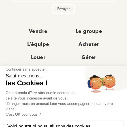
Envoyer
Vendre
Le groupe
L’équipe
Acheter
Louer
Gérer
Actualités
Les agences
Recrutement
Avis clients
Prestige
Contact
© Moriss Immobilier 2025 – Tous droits réservés –