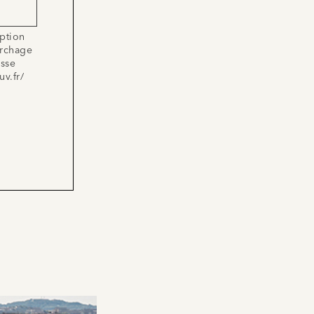
iption
archage
esse
uv.fr/