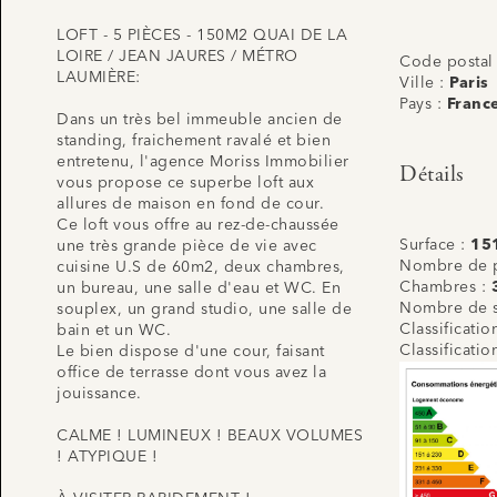
LOFT - 5 PIÈCES - 150M2 QUAI DE LA
LOIRE / JEAN JAURES / MÉTRO
Code postal
LAUMIÈRE:
Ville :
Paris
Pays :
Franc
Dans un très bel immeuble ancien de
standing, fraichement ravalé et bien
entretenu, l'agence Moriss Immobilier
Détails
vous propose ce superbe loft aux
allures de maison en fond de cour.
Ce loft vous offre au rez-de-chaussée
Surface :
15
une très grande pièce de vie avec
Nombre de p
cuisine U.S de 60m2, deux chambres,
Chambres :
un bureau, une salle d'eau et WC. En
Nombre de s
souplex, un grand studio, une salle de
Classificati
bain et un WC.
Classificati
Le bien dispose d'une cour, faisant
office de terrasse dont vous avez la
jouissance.
CALME ! LUMINEUX ! BEAUX VOLUMES
! ATYPIQUE !