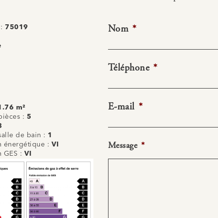
Nom
*
 :
75019
e
Téléphone
*
E-mail
*
1.76 m²
ièces :
5
3
alle de bain :
1
Message
*
on énergétique :
VI
on GES :
VI