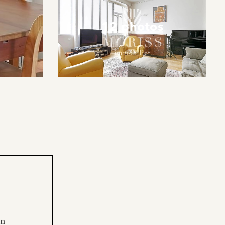
12 photos
en