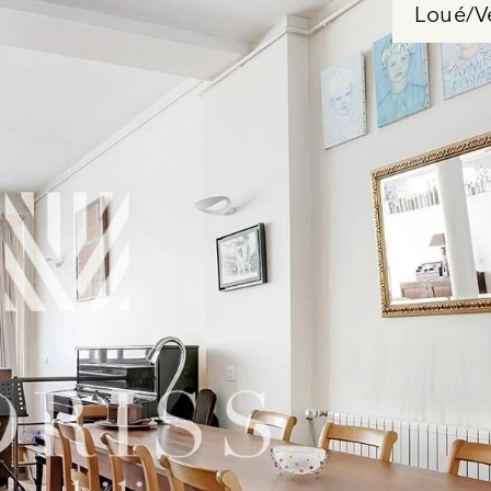
Loué/V