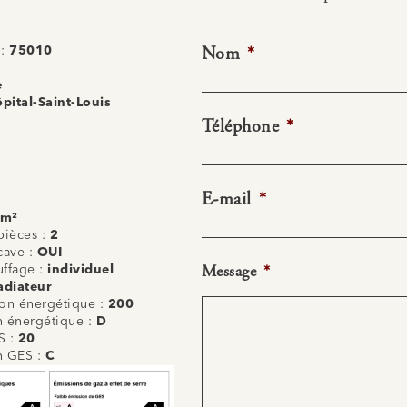
Nom
*
 :
75010
e
pital-Saint-Louis
Téléphone
*
E-mail
*
 m²
ièces :
2
cave :
OUI
Message
*
uffage :
individuel
adiateur
n énergétique :
200
on énergétique :
D
S :
20
on GES :
C