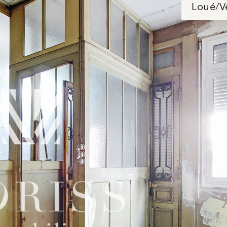
Loué/V