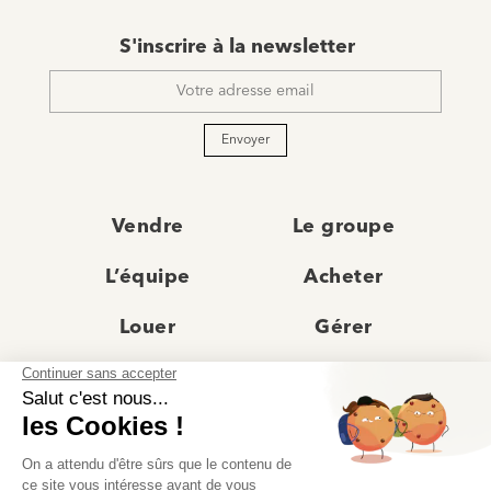
E-
S'inscrire à la newsletter
mail
*
Envoyer
Vendre
Le groupe
L’équipe
Acheter
Louer
Gérer
Actualités
Les agences
Recrutement
Avis clients
Prestige
Contact