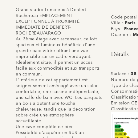
Grand studio Lumineux à Denfert
Rochereau EMPLACEMENT
Code postal
EXCEPTIONNEL À PROXIMITÉ
Ville :
Paris
IMMÉDIATE DE DENFERT-
Pays :
Franc
ROCHEREAU/ARAGO
Quartier :
M
Au 3ème étage avec ascenseur, ce loft
spacieux et lumineux bénéficie d'une
grande baie vitrée offrant une vue
Détails
imprenable sur un cadre verdoyant.
Idéalement situé, il permet un accès
facile aux commodités et aux transports
Surface :
38
en commun.
Nombre de p
L'intérieur de cet appartement est
Type de cha
soigneusement aménagé avec un salon
Consommatio
confortable, une cuisine indépendante,
Classificati
une salle de bain avec WC. Les parquets
Emission GE
en bois ajoutent une touche
Classificati
chaleureuse, tandis que la décoration
sobre crée une atmosphère
accueillante.
Une cave complète ce bien
Possibilité d'acquérir en SUS un