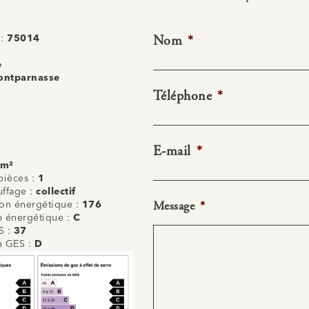
Nom
*
 :
75014
e
ontparnasse
Téléphone
*
E-mail
*
 m²
ièces :
1
uffage :
collectif
Message
*
n énergétique :
176
on énergétique :
C
S :
37
on GES :
D