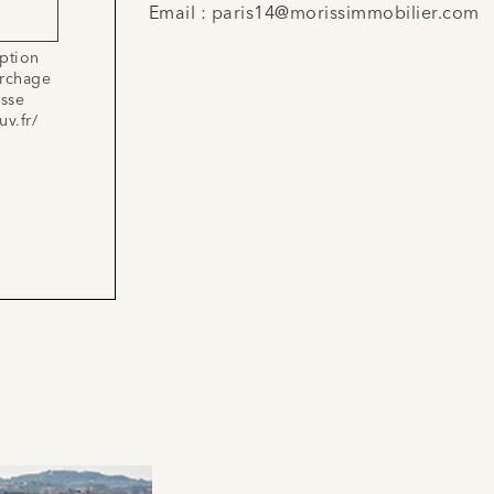
Email :
paris14@morissimmobilier.com
iption
archage
esse
uv.fr/