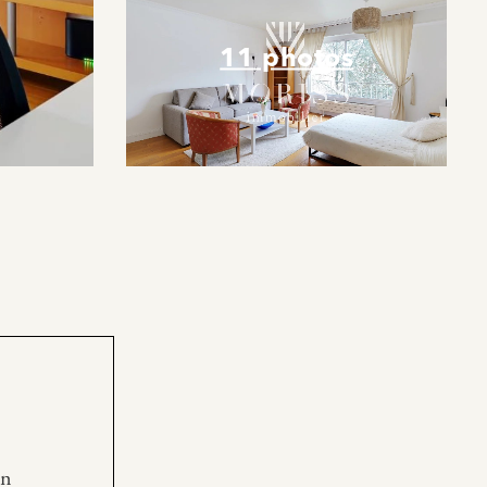
11 photos
en