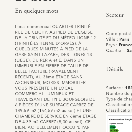
En quelques mots
Secteur
Local commercial QUARTIER TRINITÉ -
RUE DE CLICHY, Au PIED DE L'ÉGLISE
Code postal
DE LA TRINITÉ ET DU MÉTRO LIGNE 12
Ville :
Paris
(TRINITÉ-ESTIENNE D'ORVÈS), À
Pays :
Franc
QUELQUES MINUTES À PIED DE LA
Quartier :
Sa
GARE SAINT LAZARE, DES LIGNES 13
(LIÈGE), DU RER A et E, DANS UN
IMMEUBLE EN PIERRE DE TAILLE DE
Détails
BELLE FACTURE (RAVALEMENT
RÉCENT), AU 3ème ÉTAGE SANS
ASCENSEUR, MORISS IMMOBILIER
Surface :
15
VOUS PRÉSENTE UN LOCAL
Nombre de p
COMMERCIAL LUMINEUX ET
Type de cha
TRAVERSANT DE TYPE BOURGEOIS DE
Classificati
6 PIÈCES D'UNE SURFACE CARREZ DE
Classificati
149,59 m2 (154,59 m2 au sol) ET UNE
CHAMBRE DE SERVICE EN 6ème ÉTAGE
DE 4,39 m2 CARREZ (5,30 au sol). CE
BIEN, ACTUELLEMENT OCCUPÉ PAR