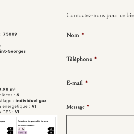
Contactez-nous pour ce bi
Nom
*
 :
75009
e
int-Georges
Téléphone
*
E-mail
*
3.98 m²
ièces :
6
uffage :
individuel gaz
Message
*
on énergétique :
VI
on GES :
VI